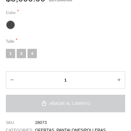
Color
Talle
1
3
4
AÑADIR AL CARRITO
SKU
28073
CATEGORIES
OFERTAS
,
PANTALONES/POLLERAS