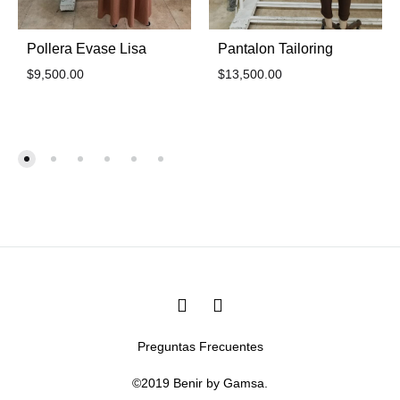
Pollera Evase Lisa
Pantalon Tailoring
$
9,500.00
$
13,500.00
FAVORITOS
FAV
Facebook
Instagram
Preguntas Frecuentes
©2019 Benir by Gamsa.